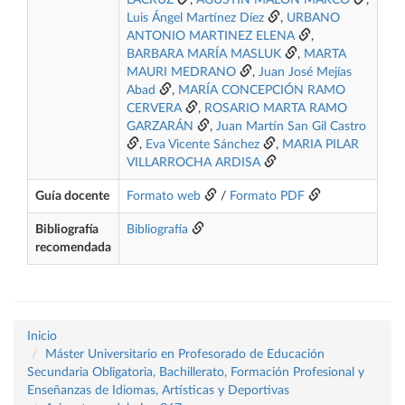
LACRUZ
,
AGUSTÍN MALÓN MARCO
,
Luis Ángel Martínez Díez
,
URBANO
ANTONIO MARTINEZ ELENA
,
BARBARA MARÍA MASLUK
,
MARTA
MAURI MEDRANO
,
Juan José Mejías
Abad
,
MARÍA CONCEPCIÓN RAMO
CERVERA
,
ROSARIO MARTA RAMO
GARZARÁN
,
Juan Martín San Gil Castro
,
Eva Vicente Sánchez
,
MARIA PILAR
VILLARROCHA ARDISA
Guía docente
Formato web
/
Formato PDF
Bibliografía
Bibliografía
recomendada
Inicio
Máster Universitario en Profesorado de Educación
Secundaria Obligatoria, Bachillerato, Formación Profesional y
Enseñanzas de Idiomas, Artísticas y Deportivas