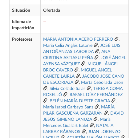
Situación
Ofertada
Idioma de
—
impartición
Profesores
MARÍA ANTONIA ACERO FERRERO
,
María Celia Anglés Latorre
,
JOSÉ LUIS
ANTOÑANZAS LABORDA
,
ANA
CRISTINA ASTIASU PEÑA
,
JOSÉ ÁNGEL
AYENSA VÁZQUEZ
,
MIGUEL ÁNGEL
BROC CAVERO
,
MIGUEL ANGEL
CAÑETE LAIRLA
,
JACOBO JOSÉ CANO
DE ESCORIAZA
,
Marta Cebollada Usón
,
Silvia Collado Salas
,
TERESA COMA
ROSELLÓ
,
RAFAEL DÍAZ FERNÁNDEZ
,
BELÉN MARÍA DIESTE GRACIA
,
María Isabel Garbayo Sanz
,
MARÍA
PILAR GASCUEÑA GARZARÁN
,
DAVID
JESÚS GIMENO LANUZA
,
María
Mercedes Guallart Balet
,
NATALIA
LARRAZ RÁBANOS
,
JUAN LORENZO