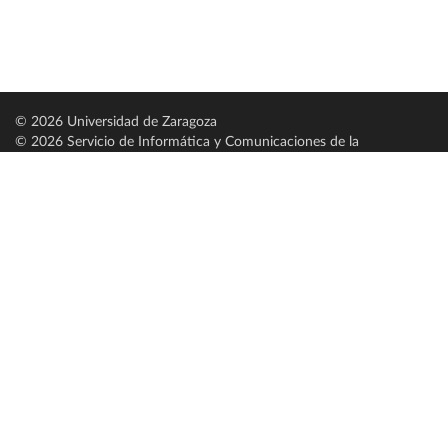
© 2026 Universidad de Zaragoza
© 2026 Servicio de Informática y Comunicaciones de la
Universidad de Zaragoza (
SICUZ
)
Universidad de Zaragoza
C/ Pedro Cerbuna, 12
ES-50009 Zaragoza
España / Spain
Tel: +34 976761000
ciu@unizar.es
Q-5018001-G
Servido por nodo: estudios
Aviso legal
|
Condiciones generales de uso
|
Política de privacidad