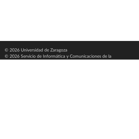
© 2026 Universidad de Zaragoza
© 2026 Servicio de Informática y Comunicaciones de la
Universidad de Zaragoza (
SICUZ
)
Universidad de Zaragoza
C/ Pedro Cerbuna, 12
ES-50009 Zaragoza
España / Spain
Tel: +34 976761000
ciu@unizar.es
Q-5018001-G
Servido por nodo: estudios