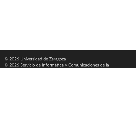
© 2026 Universidad de Zaragoza
© 2026 Servicio de Informática y Comunicaciones de la
Universidad de Zaragoza (
SICUZ
)
Universidad de Zaragoza
C/ Pedro Cerbuna, 12
ES-50009 Zaragoza
España / Spain
Tel: +34 976761000
ciu@unizar.es
Q-5018001-G