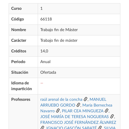
Curso
1
Código
66118
Nombre
Trabajo fin de Máster
Carácter
Trabajo fin de máster
Créditos
14,0
Periodo
Anual
Situación
Ofertada
Idioma de
—
impartición
Profesores
raúl arenal de la concha
,
MANUEL
ARRUEBO GORDO
,
María Bernechea
Navarro
,
PILAR CEA MINGUEZA
,
JOSÉ MARÍA DE TERESA NOGUERAS
,
FRANCISCO JOSÉ FERNÁNDEZ ÁLVAREZ
,
IGNACIO GASCÓN SABATÉ
,
SILVIA