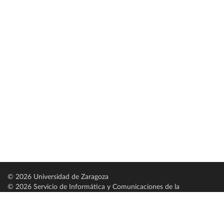
© 2026 Universidad de Zaragoza
© 2026 Servicio de Informática y Comunicaciones de la
Universidad de Zaragoza (
SICUZ
)
Universidad de Zaragoza
C/ Pedro Cerbuna, 12