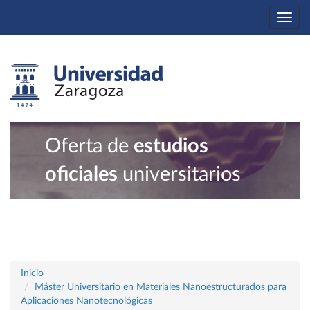
Togg
navi
Oferta de
estudios
oficiales
universitarios
Inicio
Máster Universitario en Materiales Nanoestructurados para
Aplicaciones Nanotecnológicas