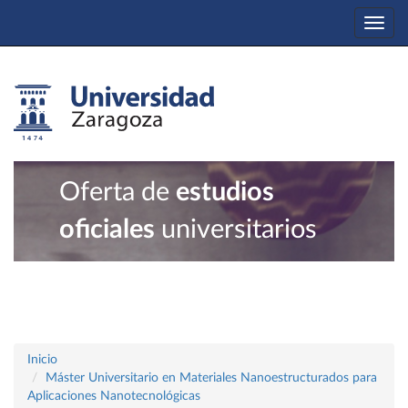
Togg
navi
Oferta de
estudios
oficiales
universitarios
Inicio
Máster Universitario en Materiales Nanoestructurados para
Aplicaciones Nanotecnológicas