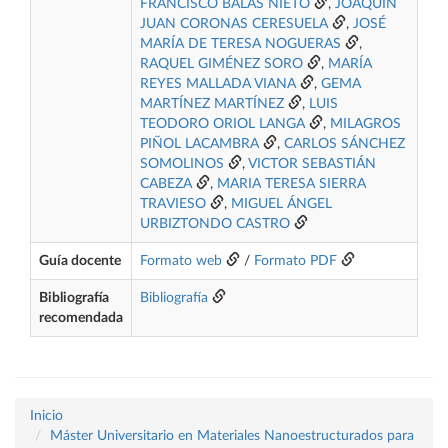
FRANCISCO BALAS NIETO
,
JOAQUÍN
JUAN CORONAS CERESUELA
,
JOSÉ
MARÍA DE TERESA NOGUERAS
,
RAQUEL GIMÉNEZ SORO
,
MARÍA
REYES MALLADA VIANA
,
GEMA
MARTÍNEZ MARTÍNEZ
,
LUIS
TEODORO ORIOL LANGA
,
MILAGROS
PIÑOL LACAMBRA
,
CARLOS SÁNCHEZ
SOMOLINOS
,
VICTOR SEBASTIÁN
CABEZA
,
MARIA TERESA SIERRA
TRAVIESO
,
MIGUEL ÁNGEL
URBIZTONDO CASTRO
Guía docente
Formato web
/
Formato PDF
Bibliografía
Bibliografía
recomendada
Inicio
Máster Universitario en Materiales Nanoestructurados para