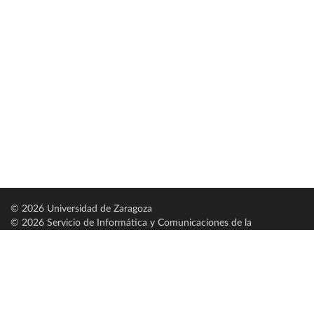
© 2026 Universidad de Zaragoza
© 2026 Servicio de Informática y Comunicaciones de la
Universidad de Zaragoza (
SICUZ
)
Universidad de Zaragoza
C/ Pedro Cerbuna, 12
ES-50009 Zaragoza
España / Spain
Tel: +34 976761000