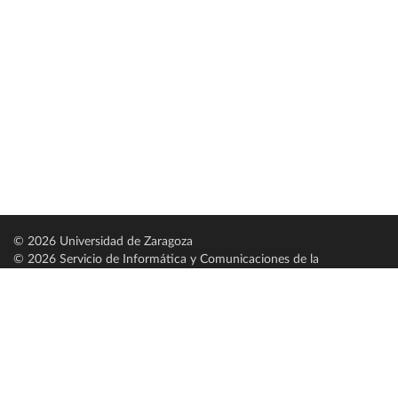
© 2026 Universidad de Zaragoza
© 2026 Servicio de Informática y Comunicaciones de la
Universidad de Zaragoza (
SICUZ
)
Universidad de Zaragoza
C/ Pedro Cerbuna, 12
ES-50009 Zaragoza
España / Spain
Tel: +34 976761000
ciu@unizar.es