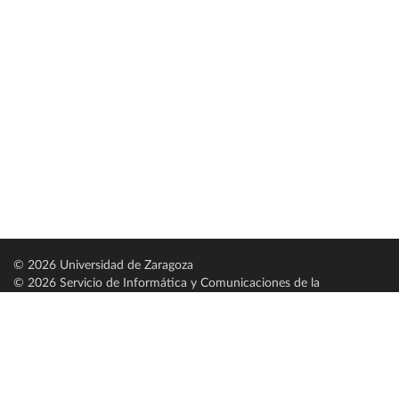
© 2026 Universidad de Zaragoza
© 2026 Servicio de Informática y Comunicaciones de la
Universidad de Zaragoza (
SICUZ
)
Universidad de Zaragoza
C/ Pedro Cerbuna, 12
ES-50009 Zaragoza
España / Spain
Tel: +34 976761000