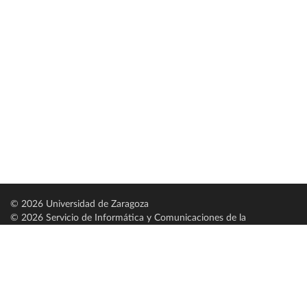
© 2026 Universidad de Zaragoza
© 2026 Servicio de Informática y Comunicaciones de la
Universidad de Zaragoza (
SICUZ
)
Universidad de Zaragoza
C/ Pedro Cerbuna, 12
ES-50009 Zaragoza
España / Spain
Tel: +34 976761000