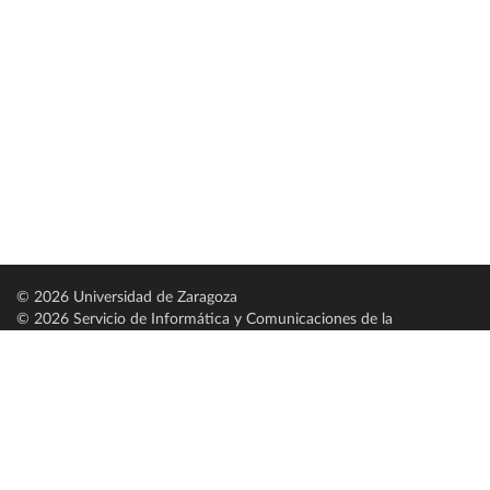
© 2026 Universidad de Zaragoza
© 2026 Servicio de Informática y Comunicaciones de la
Universidad de Zaragoza (
SICUZ
)
Universidad de Zaragoza
C/ Pedro Cerbuna, 12
ES-50009 Zaragoza
España / Spain
Tel: +34 976761000
ciu@unizar.es