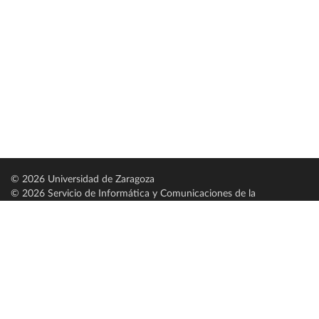
© 2026 Universidad de Zaragoza
© 2026 Servicio de Informática y Comunicaciones de la
Universidad de Zaragoza (
SICUZ
)
Universidad de Zaragoza
C/ Pedro Cerbuna, 12
ES-50009 Zaragoza
España / Spain
Tel: +34 976761000
ciu@unizar.es
Q-5018001-G