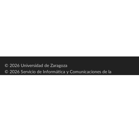
© 2026 Universidad de Zaragoza
© 2026 Servicio de Informática y Comunicaciones de la
Universidad de Zaragoza (
SICUZ
)
Universidad de Zaragoza
C/ Pedro Cerbuna, 12
ES-50009 Zaragoza
España / Spain
Tel: +34 976761000
ciu@unizar.es
Q-5018001-G