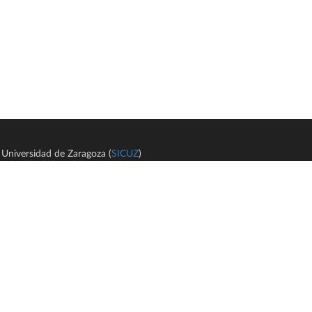
Universidad de Zaragoza (
SICUZ
)
Avi