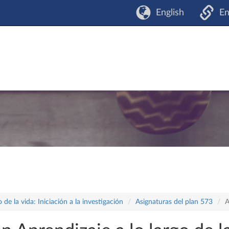
English
En
 de la vida: Iniciación a la investigación
Asignaturas del plan 573
A