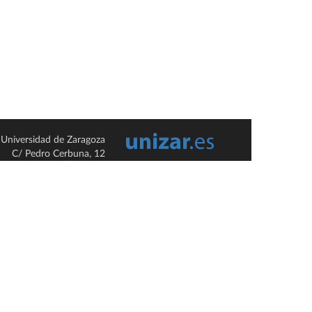
Universidad de Zaragoza
C/ Pedro Cerbuna, 12
ES-50009 Zaragoza
España / Spain
Tel: +34 976761000
ciu@unizar.es
Q-5018001-G
so legal
|
Condiciones generales de uso
|
Política de privacidad