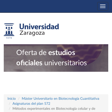
Togg
navi
Oferta de
estudios
oficiales
universitarios
Inicio
Máster Universitario en Biotecnología Cuantitativa
Asignaturas del plan 572
Métodos experimentales en Biotecnología celular y de