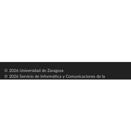
© 2026 Universidad de Zaragoza
© 2026 Servicio de Informática y Comunicaciones de la
Universidad de Zaragoza (
SICUZ
)
Universidad de Zaragoza
C/ Pedro Cerbuna, 12
ES-50009 Zaragoza
España / Spain
Tel: +34 976761000
ciu@unizar.es
Q-5018001-G