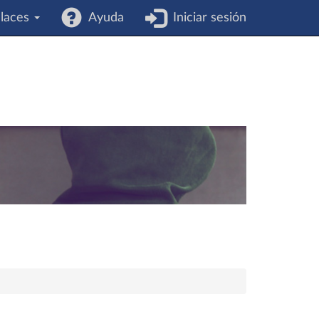
laces
Ayuda
Iniciar sesión