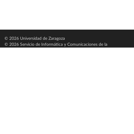
© 2026 Universidad de Zaragoza
© 2026 Servicio de Informática y Comunicaciones de la
Universidad de Zaragoza (
SICUZ
)
Universidad de Zaragoza
C/ Pedro Cerbuna, 12
ES-50009 Zaragoza
España / Spain
Tel: +34 976761000
ciu@unizar.es
Q-5018001-G
Servido por nodo: estudios
Aviso legal
|
Condiciones generales de uso
|
Política de privacidad