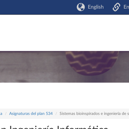
English
En
ca
Asignaturas del plan 534
Sistemas bioinspirados e ingeniería de