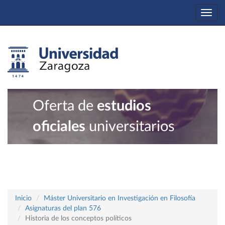
Togg
navi
Oferta de
estudios
oficiales
universitarios
Inicio
Máster Universitario en Investigación en Filosofía
Asignaturas del plan 576
Historia de los conceptos políticos