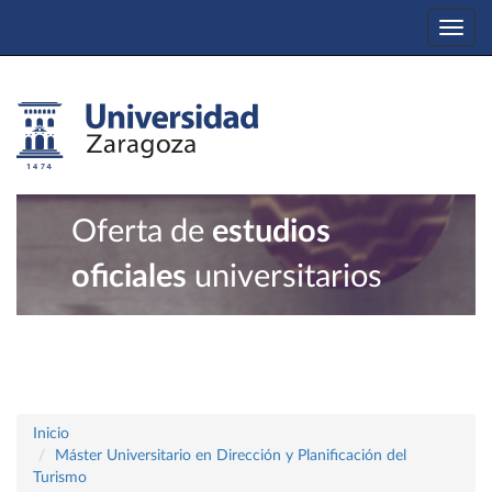
Togg
navi
Oferta de
estudios
oficiales
universitarios
Inicio
Máster Universitario en Dirección y Planificación del
Turismo