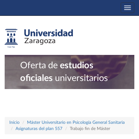
Togg
navi
Oferta de
estudios
oficiales
universitarios
Inicio
Máster Universitario en Psicología General Sanitaria
Asignaturas del plan 557
Trabajo fin de Máster