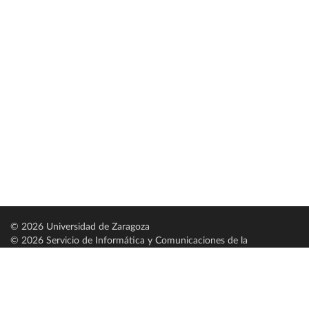
© 2026 Universidad de Zaragoza
© 2026 Servicio de Informática y Comunicaciones de la
Universidad de Zaragoza (
SICUZ
)
Universidad de Zaragoza
C/ Pedro Cerbuna, 12
ES-50009 Zaragoza