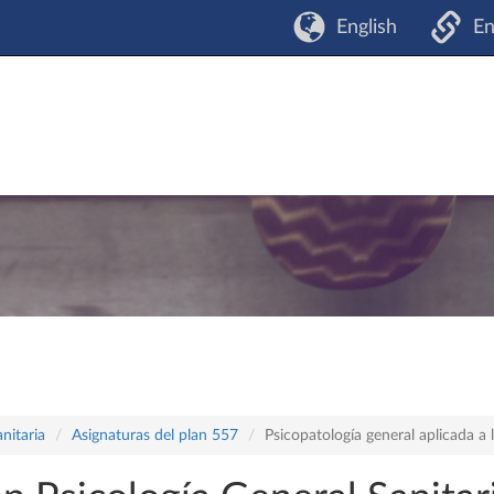
English
En
nitaria
Asignaturas del plan 557
Psicopatología general aplicada a 