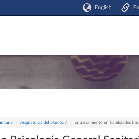
English
En
nitaria
Asignaturas del plan 557
Entrenamiento en habilidades bási