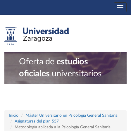
Togg
navi
Oferta de
estudios
oficiales
universitarios
Inicio
Máster Universitario en Psicología General Sanitaria
Asignaturas del plan 557
Metodología aplicada a la Psicología General Sanitaria