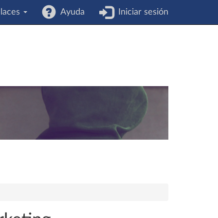
laces
Ayuda
Iniciar sesión