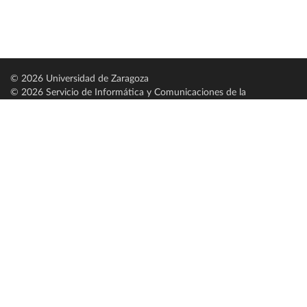
© 2026 Universidad de Zaragoza
© 2026 Servicio de Informática y Comunicaciones de la
Universidad de Zaragoza (
SICUZ
)
Universidad de Zaragoza
C/ Pedro Cerbuna, 12
ES-50009 Zaragoza
España / Spain
Tel: +34 976761000
ciu@unizar.es
Q-5018001-G
Servido por nodo: estudios
Aviso legal
|
Condiciones generales de uso
|
Política de privacidad