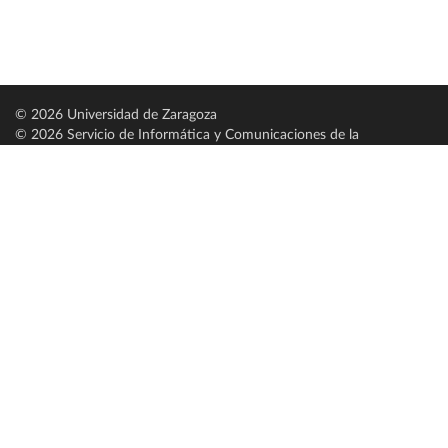
© 2026 Universidad de Zaragoza
© 2026 Servicio de Informática y Comunicaciones de la
Universidad de Zaragoza (
SICUZ
)
Universidad de Zaragoza
C/ Pedro Cerbuna, 12
ES-50009 Zaragoza
España / Spain
Tel: +34 976761000
ciu@unizar.es
Q-5018001-G
Servido por nodo: estudios
Aviso legal
|
Condiciones generales de uso
|
Política de privacidad