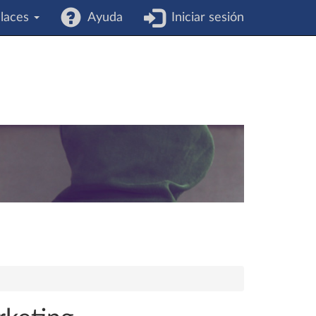
laces
Ayuda
Iniciar sesión