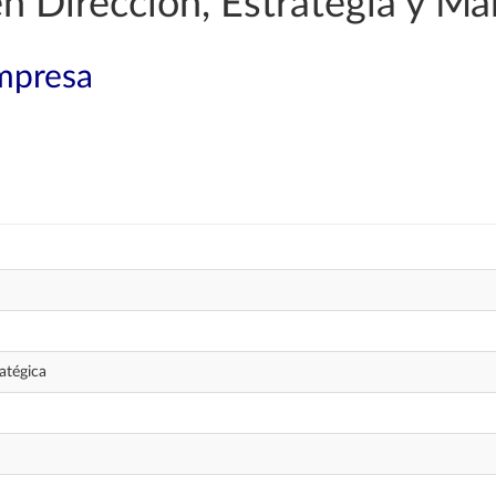
en Dirección, Estrategia y Ma
mpresa
atégica