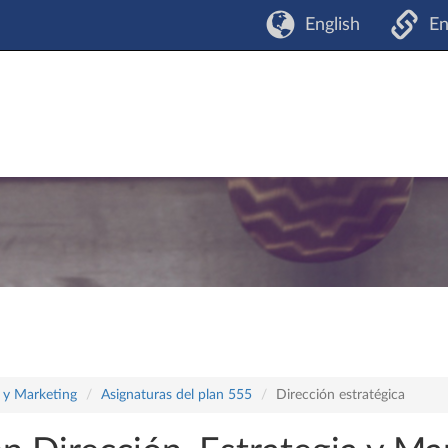
English
En
a y Marketing
Asignaturas del plan 555
Dirección estratégica