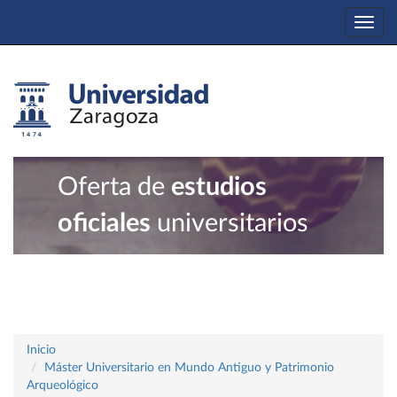
Togg
navi
Oferta de
estudios
oficiales
universitarios
Inicio
Máster Universitario en Mundo Antiguo y Patrimonio
Arqueológico