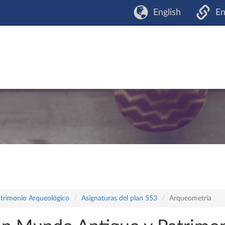
English
En
atrimonio Arqueológico
Asignaturas del plan 553
Arqueometría