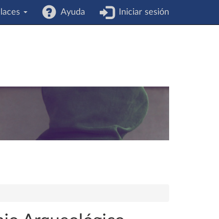
laces
Ayuda
Iniciar sesión