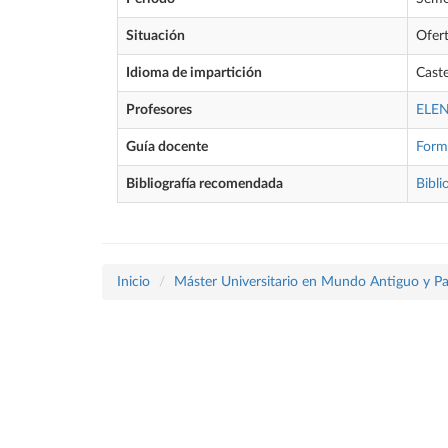
Situación
Ofer
Idioma de impartición
Caste
Profesores
ELE
Guía docente
Form
Bibliografía recomendada
Bibli
Inicio
Máster Universitario en Mundo Antiguo y P