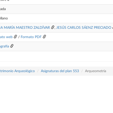
tada
llano
NA MARÍA MAESTRO ZALDÍVAR
,
JESÚS CARLOS SÁENZ PRECIADO
ato web
/
Formato PDF
ografía
atrimonio Arqueológico
Asignaturas del plan 553
Arqueometría