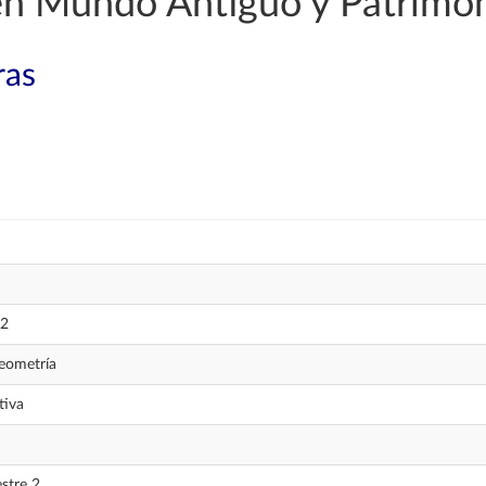
 en Mundo Antiguo y Patrimo
ras
2
eometría
tiva
stre 2