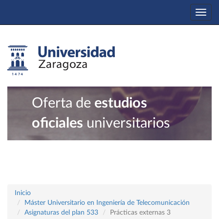
Togg
navi
Oferta de
estudios
oficiales
universitarios
Inicio
Máster Universitario en Ingeniería de Telecomunicación
Asignaturas del plan 533
Prácticas externas 3