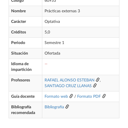
Código
60953
Nombre
Prácticas externas 3
Carácter
Optativa
Créditos
5,0
Periodo
Semestre 1
Situación
Ofertada
Idioma de
—
impartición
Profesores
RAFAEL ALONSO ESTEBAN
,
SANTIAGO CRUZ LLANAS
Guía docente
Formato web
/
Formato PDF
Bibliografía
Bibliografía
recomendada