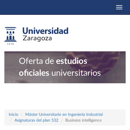
Togg
navi
Oferta de
estudios
oficiales
universitarios
Inicio
Máster Universitario en Ingeniería Industrial
Asignaturas del plan 532
Business intelligence