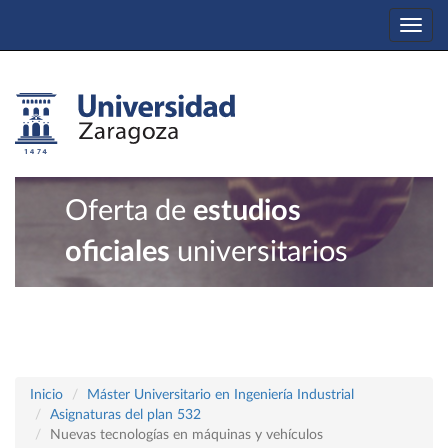
Togg
navi
Oferta de
estudios
oficiales
universitarios
Inicio
Máster Universitario en Ingeniería Industrial
Asignaturas del plan 532
Nuevas tecnologías en máquinas y vehículos