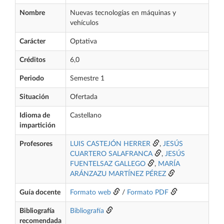
Nombre
Nuevas tecnologías en máquinas y
vehículos
Carácter
Optativa
Créditos
6,0
Periodo
Semestre 1
Situación
Ofertada
Idioma de
Castellano
impartición
Profesores
LUIS CASTEJÓN HERRER
,
JESÚS
CUARTERO SALAFRANCA
,
JESÚS
FUENTELSAZ GALLEGO
,
MARÍA
ARÁNZAZU MARTÍNEZ PÉREZ
Guía docente
Formato web
/
Formato PDF
Bibliografía
Bibliografía
recomendada