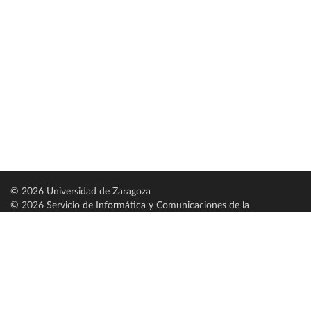
© 2026 Universidad de Zaragoza
© 2026 Servicio de Informática y Comunicaciones de la
Universidad de Zaragoza (
SICUZ
)
Universidad de Zaragoza
C/ Pedro Cerbuna, 12
ES-50009 Zaragoza
España / Spain
Tel: +34 976761000
ciu@unizar.es