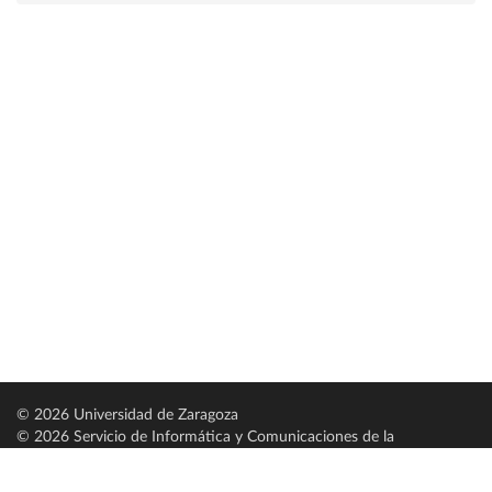
© 2026 Universidad de Zaragoza
© 2026 Servicio de Informática y Comunicaciones de la
Universidad de Zaragoza (
SICUZ
)
Universidad de Zaragoza