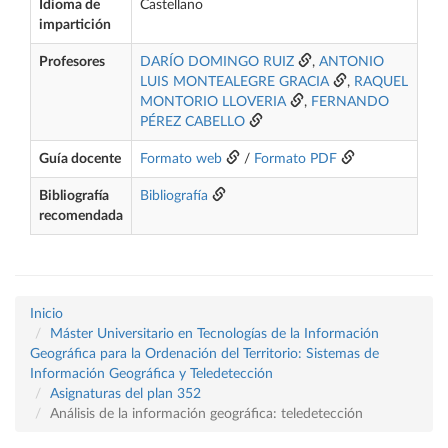
Idioma de
Castellano
impartición
Profesores
DARÍO DOMINGO RUIZ
,
ANTONIO
LUIS MONTEALEGRE GRACIA
,
RAQUEL
MONTORIO LLOVERIA
,
FERNANDO
PÉREZ CABELLO
Guía docente
Formato web
/
Formato PDF
Bibliografía
Bibliografía
recomendada
Inicio
Máster Universitario en Tecnologías de la Información
Geográfica para la Ordenación del Territorio: Sistemas de
Información Geográfica y Teledetección
Asignaturas del plan 352
Análisis de la información geográfica: teledetección