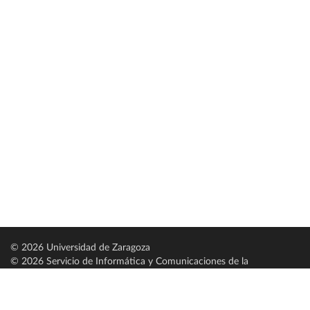
© 2026 Universidad de Zaragoza
© 2026 Servicio de Informática y Comunicaciones de la
Universidad de Zaragoza (
SICUZ
)
Universidad de Zaragoza
C/ Pedro Cerbuna, 12