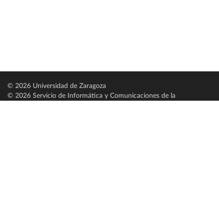
© 2026 Universidad de Zaragoza
© 2026 Servicio de Informática y Comunicaciones de la
Universidad de Zaragoza (
SICUZ
)
Universidad de Zaragoza
C/ Pedro Cerbuna, 12
ES-50009 Zaragoza
España / Spain
Tel: +34 976761000
ciu@unizar.es
Q-5018001-G
Servido por nodo: estudios