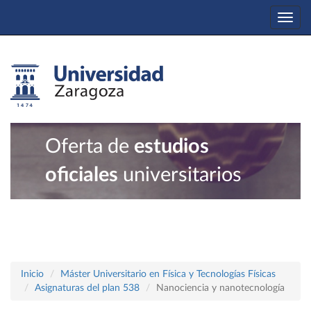
Togg
navi
Oferta de
estudios
oficiales
universitarios
Inicio
Máster Universitario en Física y Tecnologías Físicas
Asignaturas del plan 538
Nanociencia y nanotecnología