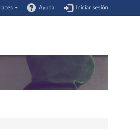
laces
Ayuda
Iniciar sesión