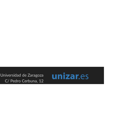
Universidad de Zaragoza
C/ Pedro Cerbuna, 12
ES-50009 Zaragoza
España / Spain
Tel: +34 976761000
ciu@unizar.es
Q-5018001-G