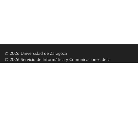
© 2026 Universidad de Zaragoza
© 2026 Servicio de Informática y Comunicaciones de la
Universidad de Zaragoza (
SICUZ
)
Universidad de Zaragoza
C/ Pedro Cerbuna, 12
ES-50009 Zaragoza
España / Spain
Tel: +34 976761000
ciu@unizar.es
Q-5018001-G
Servido por nodo: estudios