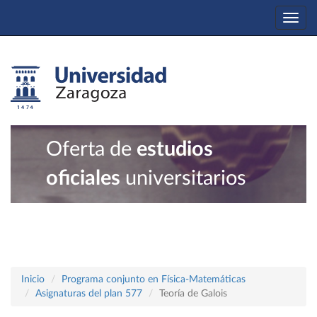
Togg
navi
Oferta de
estudios
oficiales
universitarios
Inicio
Programa conjunto en Física-Matemáticas
Asignaturas del plan 577
Teoría de Galois