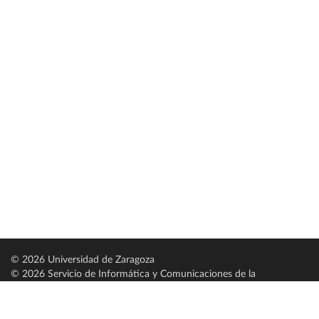
© 2026 Universidad de Zaragoza
© 2026 Servicio de Informática y Comunicaciones de la
Universidad de Zaragoza (
SICUZ
)
Universidad de Zaragoza
C/ Pedro Cerbuna, 12