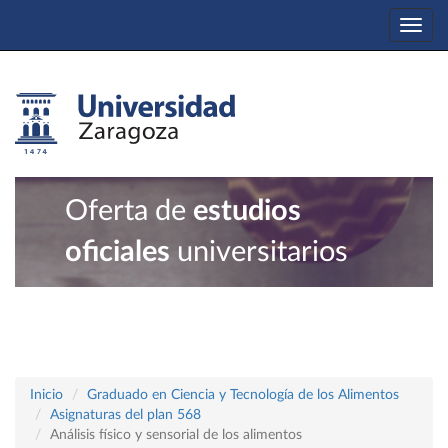
Togg
navi
Oferta de
estudios
oficiales
universitarios
Inicio
Graduado en Ciencia y Tecnología de los Alimentos
Asignaturas del plan 568
Análisis físico y sensorial de los alimentos