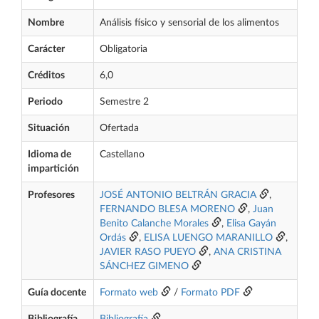
Nombre
Análisis físico y sensorial de los alimentos
Carácter
Obligatoria
Créditos
6,0
Periodo
Semestre 2
Situación
Ofertada
Idioma de
Castellano
impartición
Profesores
JOSÉ ANTONIO BELTRÁN GRACIA
,
FERNANDO BLESA MORENO
,
Juan
Benito Calanche Morales
,
Elisa Gayán
Ordás
,
ELISA LUENGO MARANILLO
,
JAVIER RASO PUEYO
,
ANA CRISTINA
SÁNCHEZ GIMENO
Guía docente
Formato web
/
Formato PDF