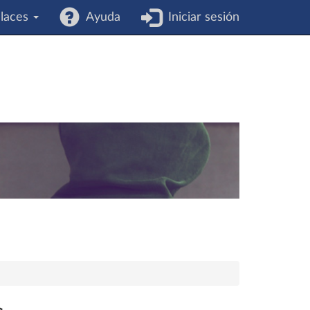
laces
Ayuda
Iniciar sesión