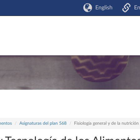
English
En
mentos
Asignaturas del plan 568
Fisiología general y de la nutrición