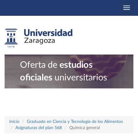
Togg
navi
Oferta de
estudios
oficiales
universitarios
Inicio
Graduado en Ciencia y Tecnología de los Alimentos
Asignaturas del plan 568
Química general