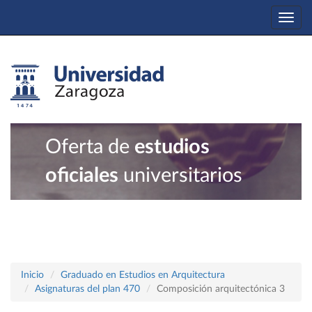
Togg
navi
Oferta de
estudios
oficiales
universitarios
Inicio
Graduado en Estudios en Arquitectura
Asignaturas del plan 470
Composición arquitectónica 3