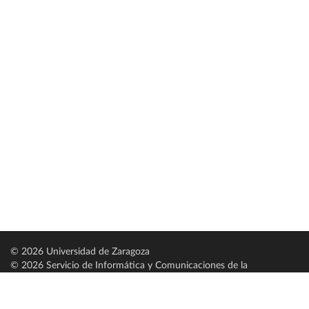
© 2026 Universidad de Zaragoza
© 2026 Servicio de Informática y Comunicaciones de la
Universidad de Zaragoza (
SICUZ
)
Universidad de Zaragoza
C/ Pedro Cerbuna, 12