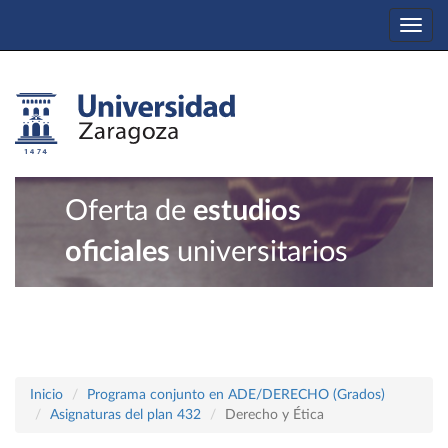
Togg
navi
Oferta de
estudios
oficiales
universitarios
Inicio
Programa conjunto en ADE/DERECHO (Grados)
Asignaturas del plan 432
Derecho y Ética