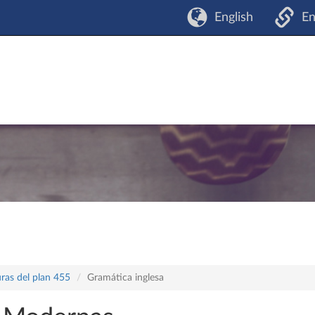
English
En
ras del plan 455
Gramática inglesa