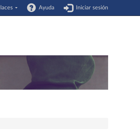
laces
Ayuda
Iniciar sesión