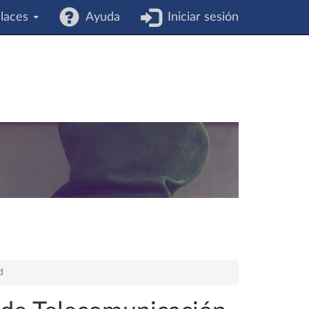
laces
Ayuda
Iniciar sesión
d