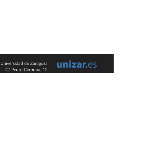
Universidad de Zaragoza
C/ Pedro Cerbuna, 12
ES-50009 Zaragoza
España / Spain
Tel: +34 976761000
ciu@unizar.es
Q-5018001-G
so legal
|
Condiciones generales de uso
|
Política de privacidad