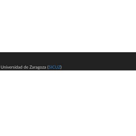
Universidad de Zaragoza (
SICUZ
)
Avi