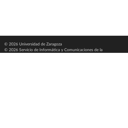
© 2026 Universidad de Zaragoza
© 2026 Servicio de Informática y Comunicaciones de la
Universidad de Zaragoza (
SICUZ
)
Universidad de Zaragoza
C/ Pedro Cerbuna, 12
ES-50009 Zaragoza
España / Spain
Tel: +34 976761000
ciu@unizar.es
Q-5018001-G
Servido por nodo: estudios