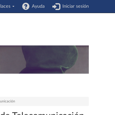
laces
Ayuda
Iniciar sesión
unicación