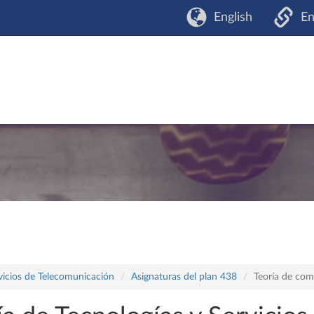
English
En
vicios de Telecomunicación
Asignaturas del plan 438
Teoría de com