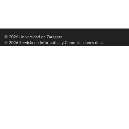
© 2026 Universidad de Zaragoza
© 2026 Servicio de Informática y Comunicaciones de la
Universidad de Zaragoza (
SICUZ
)
Universidad de Zaragoza
C/ Pedro Cerbuna, 12
ES-50009 Zaragoza
España / Spain
Tel: +34 976761000
ciu@unizar.es
Q-5018001-G
Servido por nodo: estudios
Aviso legal
|
Condiciones generales de uso
|
Política de privacidad